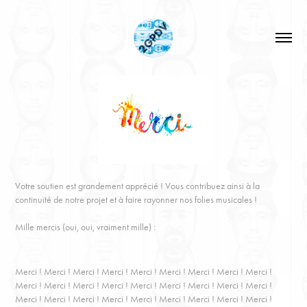
Votre soutien est grandement apprécié ! Vous contribuez ainsi à la
continuité de notre projet et à faire rayonner nos folies musicales !
Mille mercis (oui, oui, vraiment mille) :
Merci ! Merci ! Merci ! Merci ! Merci ! Merci ! Merci ! Merci ! Merci !
Merci ! Merci ! Merci ! Merci ! Merci ! Merci ! Merci ! Merci ! Merci !
Merci ! Merci ! Merci ! Merci ! Merci ! Merci ! Merci ! Merci ! Merci !