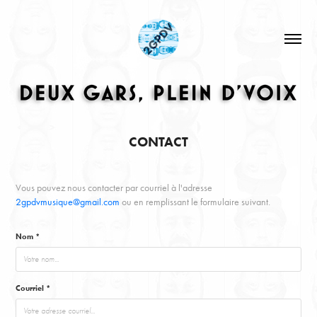
CONTACT
Vous pouvez nous contacter par courriel à l'adresse
2gpdvmusique@gmail.com
ou en remplissant le formulaire suivant.
Nom *
Courriel *