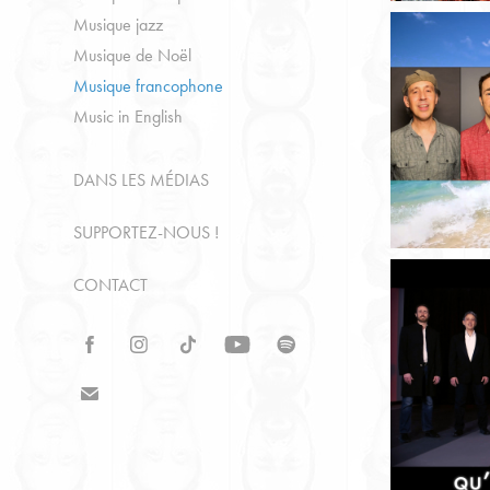
Musique jazz
Musique de Noël
Musique francophone
Music in English
DANS LES MÉDIAS
SUPPORTEZ-NOUS !
CONTACT